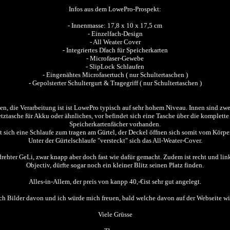
Infos aus dem LowePro-Prospekt:
- Innenmasse: 17,8 x 10 x 17,5 cm
- Einzelfach-Design
- All Weater Cover
- Integriertes Dfach für Speicherkarten
- Microfaser-Gewebe
- SlipLock Schlaufen
- Eingenähtes Microfasertuch ( nur Schultertaschen )
- Gepolsterter Schultergurt & Tragegriff ( nur Schultertaschen )
n, die Verarbeitung ist ist LowePro typisch auf sehr hohem Niveau. Innen sind zwei
 Netztasche für Akku oder ähnliches, vor befindet sich eine Tasche über die komplet
Speicherkartenfächer vorhanden.
t sich eine Schlaufe zum tragen am Gürtel, der Deckel öffnen sich somit vom Körper
Unter der Gürtelschlaufe "versteckt" sich das All-Weater-Cover.
ter GeLi, zwar knapp aber doch fast wie dafür gemacht. Zudem ist recht und links 
Objectiv, dürfte sogar noch ein kleiner Blitz seinen Platz finden.
Alles-in-Allem, der preis von kanpp 40,-€ist sehr gut angelegt.
ch Bilder davon und ich würde mich freuen, bald welche davon auf der Webseite wi
Viele Grüsse