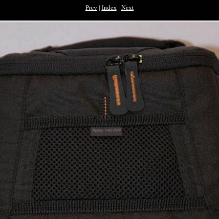
Prev
|
Index
|
Next