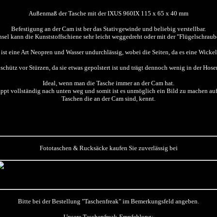
Außenmaß der Tasche mit der IXUS 960IX 115 x 65 x 40 mm
Befestigung an der Cam ist ber das Stativgewinde und beliebig verstellbar.
el kann die Kunststoffschiene sehr leicht weggedreht oder mit der "Flügelschraub
ist eine Art Neopren und Wasser undurchlässig, wobei die Seiten, da es eine Wickelt
schütz vor Stürzen, da sie etwas gepolstert ist und trägt dennoch wenig in der Hose
Ideal, wenn man die Tasche immer an der Cam hat.
appt vollständig nach unten weg und somit ist es unmöglich ein Bild zu machen auf 
Taschen die an der Cam sind, kennt.
Fototaschen & Rucksäcke kaufen Sie zuverlässig bei
Bitte bei der Bestellung "Taschenfreak" im Bemerkungsfeld angeben.
Unsere Taschenfreak-Empfehlung: