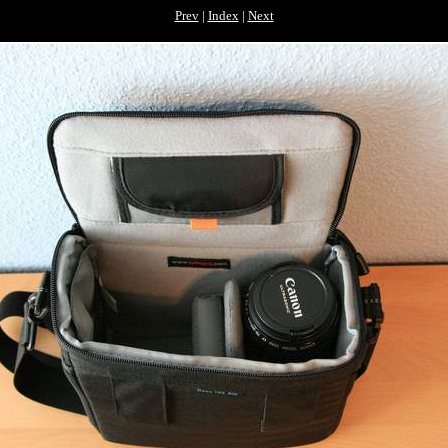
Prev
|
Index
|
Next