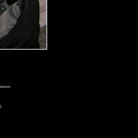
rianten
)