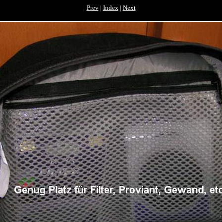
Prev
|
Index
|
Next