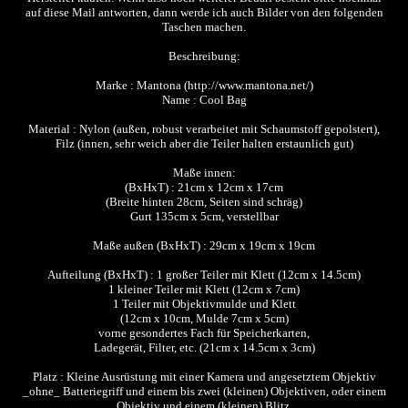
auf diese Mail antworten, dann werde ich auch Bilder von den folgenden
Taschen machen.
Beschreibung:
Marke : Mantona (http://www.mantona.net/)
Name : Cool Bag
Material : Nylon (außen, robust verarbeitet mit Schaumstoff gepolstert),
Filz (innen, sehr weich aber die Teiler halten erstaunlich gut)
Maße innen:
(BxHxT) : 21cm x 12cm x 17cm
(Breite hinten 28cm, Seiten sind schräg)
Gurt 135cm x 5cm, verstellbar
Maße außen (BxHxT) : 29cm x 19cm x 19cm
Aufteilung (BxHxT) : 1 großer Teiler mit Klett (12cm x 14.5cm)
1 kleiner Teiler mit Klett (12cm x 7cm)
1 Teiler mit Objektivmulde und Klett
(12cm x 10cm, Mulde 7cm x 5cm)
vorne gesondertes Fach für Speicherkarten,
Ladegerät, Filter, etc. (21cm x 14.5cm x 3cm)
Platz : Kleine Ausrüstung mit einer Kamera und angesetztem Objektiv
_ohne_ Batteriegriff und einem bis zwei (kleinen) Objektiven, oder einem
Objektiv und einem (kleinen) Blitz.