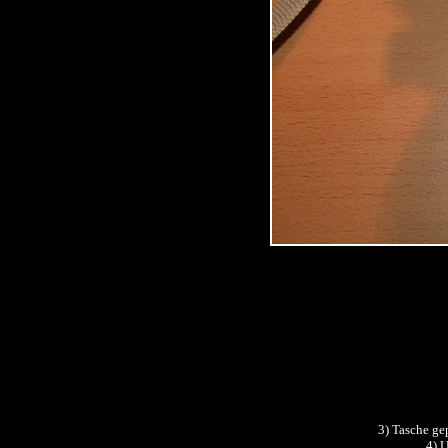
3) Tasche ge
4) U