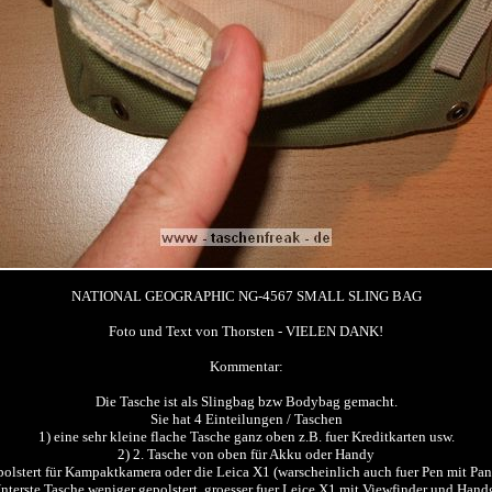
NATIONAL GEOGRAPHIC NG-4567 SMALL SLING BAG
Foto und Text von Thorsten - VIELEN DANK!
Kommentar:
Die Tasche ist als Slingbag bzw Bodybag gemacht.
Sie hat 4 Einteilungen / Taschen
1) eine sehr kleine flache Tasche ganz oben z.B. fuer Kreditkarten usw.
2) 2. Tasche von oben für Akku oder Handy
polstert für Kampaktkamera oder die Leica X1 (warscheinlich auch fuer Pen mit Pan
nterste Tasche weniger gepolstert, groesser fuer Leice X1 mit Viewfinder und Hand