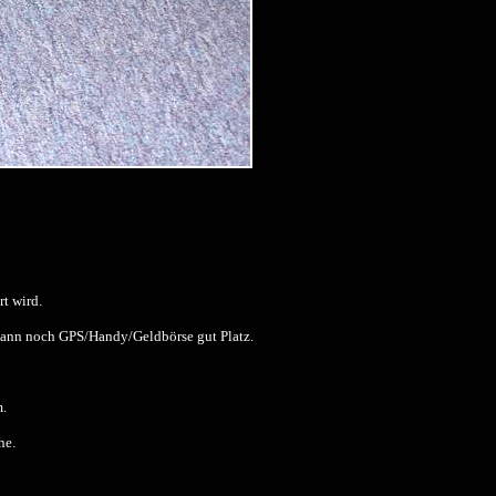
rt wird.
 dann noch GPS/Handy/Geldbörse gut Platz.
m.
he.