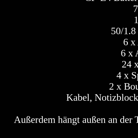
7
1
50/1.8
6 x
6 x
24 
4 x S
2 x Bou
Kabel, Notizblock,
Außerdem hängt außen an der 