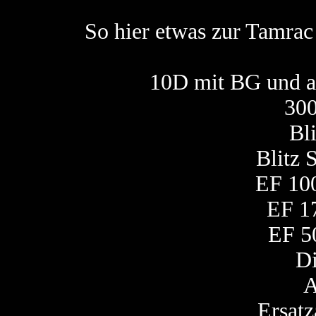
So hier etwas zur Tamrac 
10D mit BG und a
30
Bl
Blitz
EF 10
EF 1
EF 5
Di
A
Ersat