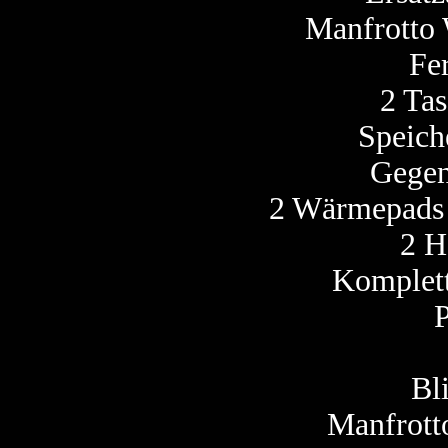
Manfrotto 
Fe
2 Ta
Speich
Gegen
2 Wärmepads 
2 H
Komplett
P
Bl
Manfrotto