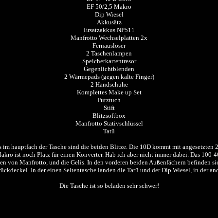
EF 50/2,5 Makro
Dip Wiesel
Akkusätz
Ersatzakkus NP511
Manfrotto Wechselplatten 2x
Fernauslöser
2 Taschenlampen
Speicherkartentresor
Gegenlichtblenden
2 Wärmepads (gegen kalte Finger)
2 Handschuhe
Komplettes Make up Set
Putztuch
Stift
Blitzsoftbox
Manfrotto Stativschlüssel
Tatü
s im hauptfach der Tasche sind die beiden Blitze. Die 10D kommt mit angesetzten 2
ro ist noch Platz für einen Konverter. Hab ich aber nicht immer dabei. Das 100-40
ten von Manfrotto, und die Gelis. In den vorderen beiden Außenfächern befinden si
ivrückdeckel. In der einen Seitentasche landen die Tatü und der Dip Wiesel, in der
Die Tasche ist so beladen sehr schwer!