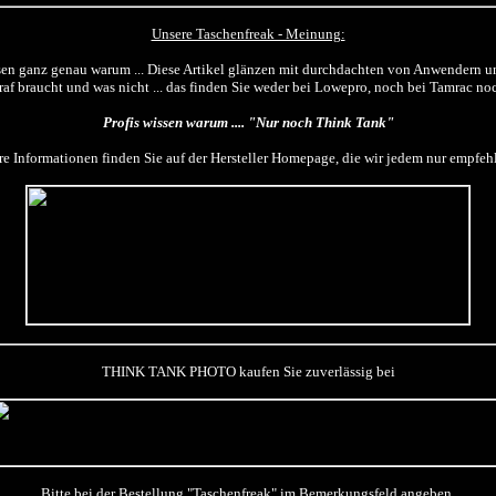
Unsere Taschenfreak - Meinung:
sen ganz genau warum ... Diese Artikel glänzen mit durchdachten von Anwendern 
raf braucht und was nicht ... das finden Sie weder bei Lowepro, noch bei Tamrac n
Profis wissen warum .... "Nur noch Think Tank"
re Informationen finden Sie auf der Hersteller Homepage, die wir jedem nur empfe
THINK TANK PHOTO kaufen Sie zuverlässig bei
Bitte bei der Bestellung "Taschenfreak" im Bemerkungsfeld angeben.