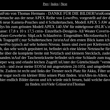
Prev
|
Index
|
Next