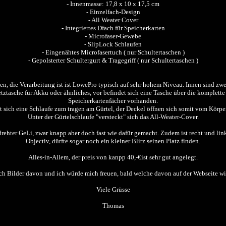
- Innenmasse: 17,8 x 10 x 17,5 cm
- Einzelfach-Design
- All Weater Cover
- Integriertes Dfach für Speicherkarten
- Microfaser-Gewebe
- SlipLock Schlaufen
- Eingenähtes Microfasertuch ( nur Schultertaschen )
- Gepolsterter Schultergurt & Tragegriff ( nur Schultertaschen )
n, die Verarbeitung ist ist LowePro typisch auf sehr hohem Niveau. Innen sind zwei
 Netztasche für Akku oder ähnliches, vor befindet sich eine Tasche über die komplet
Speicherkartenfächer vorhanden.
t sich eine Schlaufe zum tragen am Gürtel, der Deckel öffnen sich somit vom Körper
Unter der Gürtelschlaufe "versteckt" sich das All-Weater-Cover.
ter GeLi, zwar knapp aber doch fast wie dafür gemacht. Zudem ist recht und links 
Objectiv, dürfte sogar noch ein kleiner Blitz seinen Platz finden.
Alles-in-Allem, der preis von kanpp 40,-€ist sehr gut angelegt.
ch Bilder davon und ich würde mich freuen, bald welche davon auf der Webseite wi
Viele Grüsse
Thomas