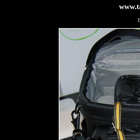
www.t
P