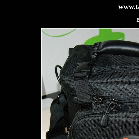
www.t
P