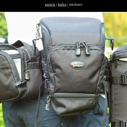
zurück
|
Index
| nächstes