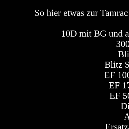
So hier etwas zur Tamrac 
10D mit BG und a
30
Bl
Blitz
EF 10
EF 1
EF 5
Di
A
Ersat