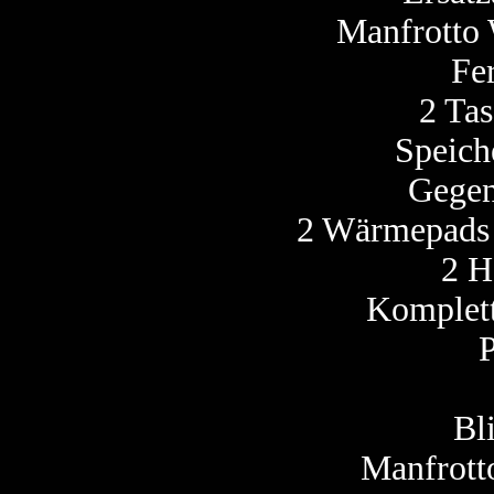
Manfrotto 
Fe
2 Ta
Speich
Gegen
2 Wärmepads 
2 H
Komplett
P
Bl
Manfrotto