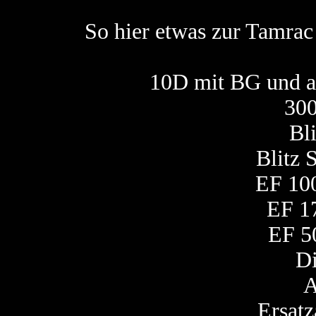
So hier etwas zur Tamrac 
10D mit BG und a
30
Bl
Blitz
EF 10
EF 1
EF 5
Di
A
Ersat