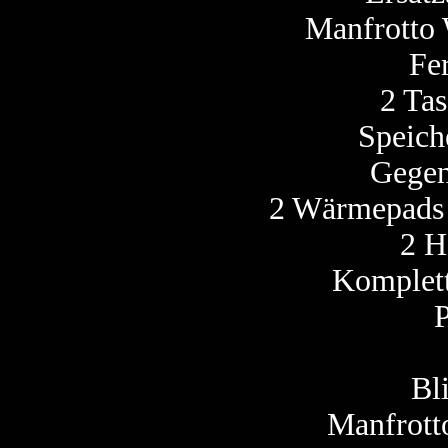
Manfrotto 
Fe
2 Ta
Speich
Gegen
2 Wärmepads 
2 H
Komplett
P
Bl
Manfrotto